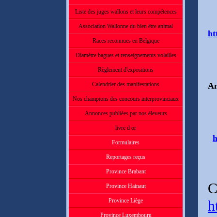
Liste des juges wallons et leurs compétences
Association Wallonne du bien être animal
ht
Races reconnues en Belgique
Diamètre bagues et renseignements volailles
Règlement d'expositions
Calendrier des manifestations
An
Nos champions des concours interprovinciaux
Annonces publiées par nos éleveurs
livre d or
h
Formulaires
Reportages reçus
Province Brabant
C
Province Hainaut
Province Liège
h
Province Luxembourg