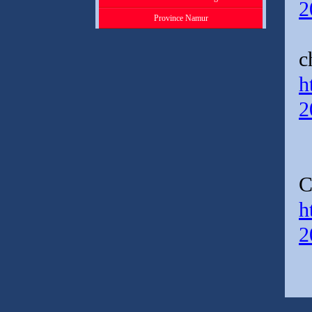
2
Province Namur
c
h
2
C
h
2