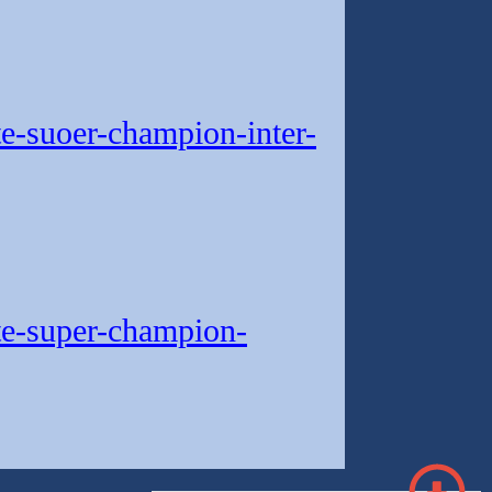
e-suoer-champion-inter-
te-super-champion-