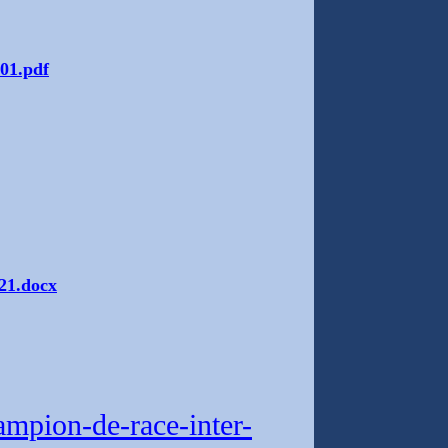
01.pdf
21.docx
mpion-de-race-inter-