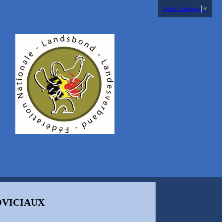
Select Language
▼
VICIAUX