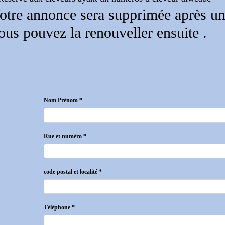
otre annonce sera supprimée après un 
ous pouvez la renouveller ensuite .
Nom Prénom *
Rue et numéro *
code postal et localité *
Téléphone *