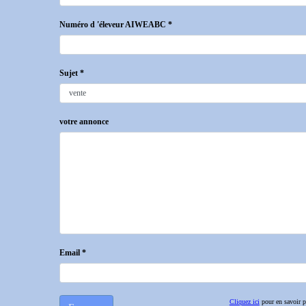
Numéro d 'éleveur AIWEABC *
Sujet *
votre annonce
Email *
Cliquez ici
pour en savoir pl