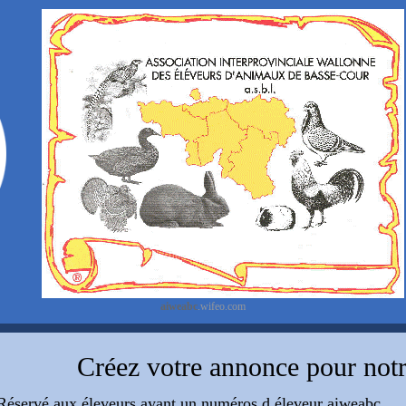
aiweabc
.wifeo.com
réez votre annonce pour notre
servé aux éleveurs ayant un numéros d éleveur aiweabc