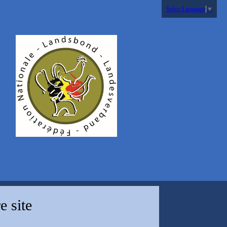
Select Language
▼
 site