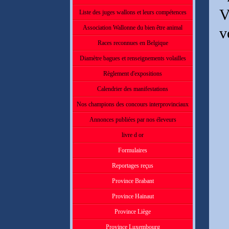
V
Liste des juges wallons et leurs compétences
Association Wallonne du bien être animal
v
Races reconnues en Belgique
Diamètre bagues et renseignements volailles
Règlement d'expositions
Calendrier des manifestations
Nos champions des concours interprovinciaux
Annonces publiées par nos éleveurs
livre d or
Formulaires
Reportages reçus
Province Brabant
Province Hainaut
Province Liège
Province Luxembourg