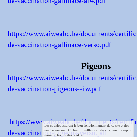
de-vaccination-gallinace-aiw.pdf
https://www.aiweabc.be/documents/certific
de-vaccination-gallinace-verso.pdf
Pigeons
https://www.aiweabc.be/documents/certific
de-vaccination-pigeons-aiw.pdf
https://www.aiweabc.be/documents/certific
Les cookies assurent le bon fonctionnement de ce site et des
médias sociaux affichés. En utilisant ce dernier, vous acceptez
de-vaccination-pigeons-verso.pdf
notre utilisation des cookies.