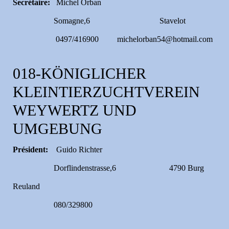
Secrétaire:
Michel Orban
Somagne,6 Stavelot
0497/416900 michelorban54@hotmail.com
018-KÖNIGLICHER
KLEINTIERZUCHTVEREIN
WEYWERTZ UND
UMGEBUNG
Président:
Guido Richter
Dorflindenstrasse,6 4790 Burg
Reuland
080/329800