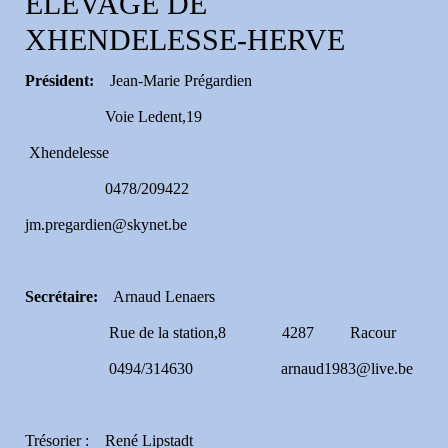
ELEVAGE DE
XHENDELESSE-HERVE
Président:
Jean-Marie Prégardien
Voie Ledent,19
Xhendelesse
0478/209422
jm.pregardien@skynet.be
Secrétaire:
Arnaud Lenaers
Rue de la station,8 4287 Racour
0494/314630 arnaud1983@live.be
Trésorier : René Lipstadt