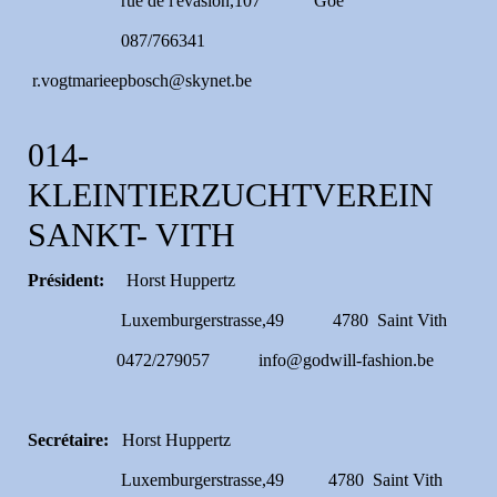
rue de l'évasion,107 Goé
087/766341
r.vogtmarieepbosch@skynet.be
014-
KLEINTIERZUCHTVEREIN
SANKT- VITH
Président:
Horst Huppertz
Luxemburgerstrasse,49 4780 Saint Vith
0472/279057 info@godwill-fashion.be
Secrétaire:
Horst Huppertz
Luxemburgerstrasse,49 4780 Saint Vith