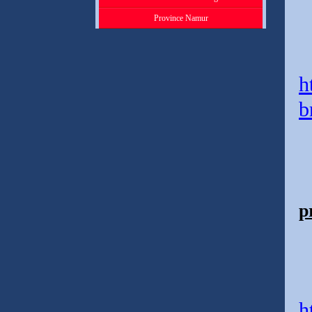
Province Namur
h
b
p
h