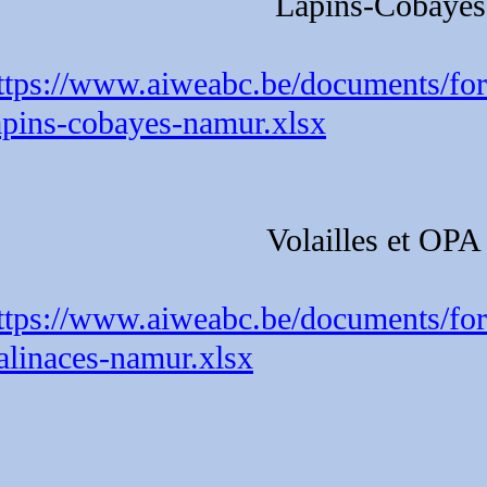
Lapins-Cobayes
ttps://www.aiweabc.be/documents/formu
apins-cobayes-namur.xlsx
Volailles et OPA
ttps://www.aiweabc.be/documents/fo
alinaces-namur.xlsx