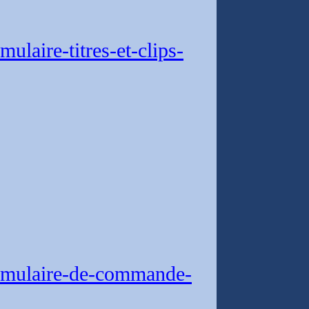
laire-titres-et-clips-
rmulaire-de-commande-