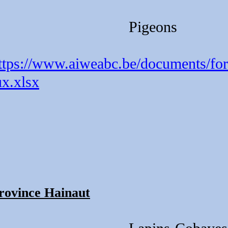
Pigeons
ttps://www.aiweabc.be/documents/for
ux.xlsx
rovince Hainaut