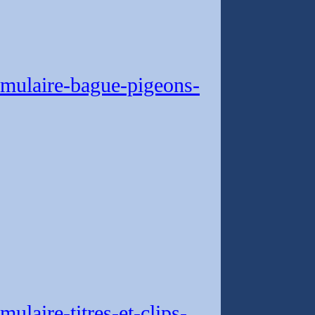
mulaire-bague-pigeons-
laire-titres-et-clips-