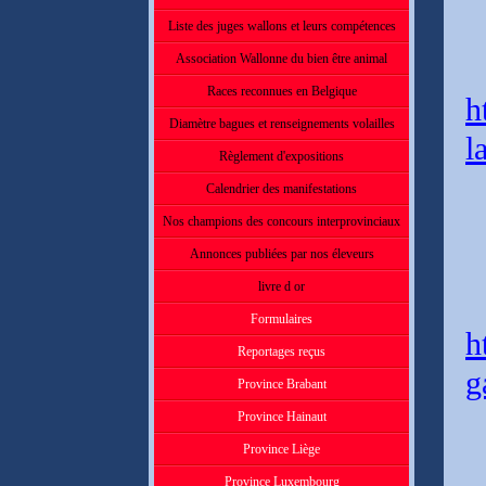
Liste des juges wallons et leurs compétences
Association Wallonne du bien être animal
Races reconnues en Belgique
h
Diamètre bagues et renseignements volailles
l
Règlement d'expositions
Calendrier des manifestations
Nos champions des concours interprovinciaux
Annonces publiées par nos éleveurs
livre d or
Formulaires
h
Reportages reçus
g
Province Brabant
Province Hainaut
Province Liège
Province Luxembourg