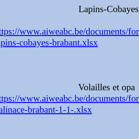
Lapins-Cobayes
ttps://www.aiweabc.be/documents/formu
apins-cobayes-brabant.xlsx
Volailles et opa
ttps://www.aiweabc.be/documents/fo
alinace-brabant-1-1-.xlsx