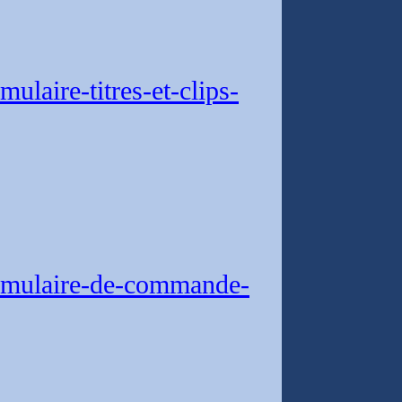
laire-titres-et-clips-
rmulaire-de-commande-