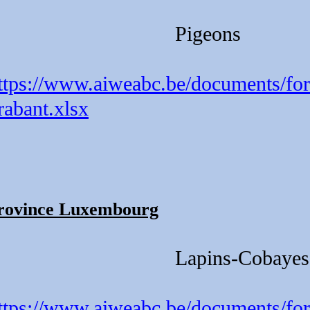
Pigeons
ttps://www.aiweabc.be/documents/for
rabant.xlsx
rovince Luxembourg
Lapins-Cobayes
ttps://www.aiweabc.be/documents/formu