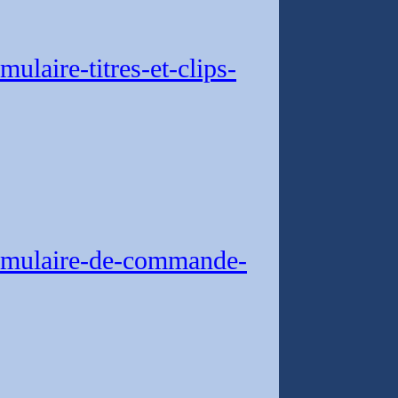
laire-titres-et-clips-
rmulaire-de-commande-