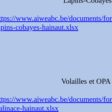
Lapins-Cobayes
ttps://www.aiweabc.be/documents/formu
apins-cobayes-hainaut.xlsx
Volailles et OPA
ttps://www.aiweabc.be/documents/fo
alinace-hainaut.xlsx