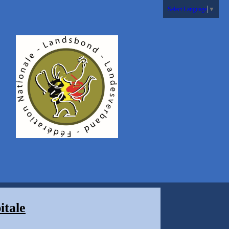
Select Language
▼
itale