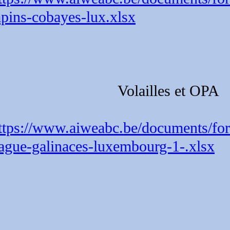
apins-cobayes-lux.xlsx
Volailles et OPA
ttps://www.aiweabc.be/documents/fo
ague-galinaces-luxembourg-1-.xlsx